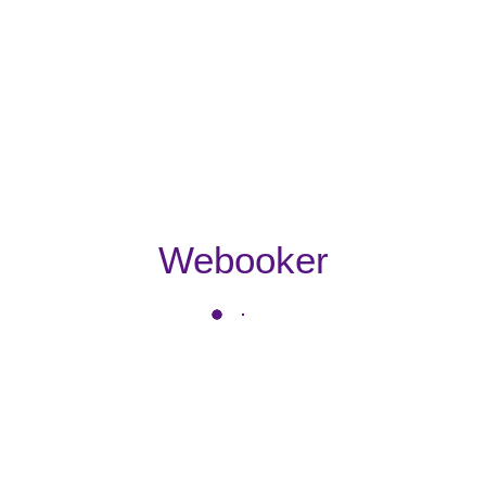
Webooker